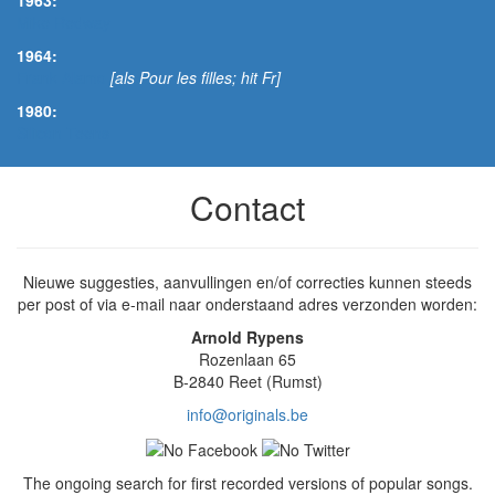
1963:
Mike Redway
1964:
Frank Alamo
[als Pour les filles; hit Fr]
1980:
Silicon Teens
Contact
Nieuwe suggesties, aanvullingen en/of correcties kunnen steeds
per post of via e-mail naar onderstaand adres verzonden worden:
Arnold Rypens
Rozenlaan 65
B-2840 Reet (Rumst)
info@originals.be
The ongoing search for first recorded versions of popular songs.