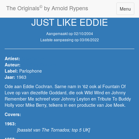
©
The Originals
by Arnold Rypens
Toggle
Menu
navigatio
JUST LIKE EDDIE
Aangemaakt op 02/10/2004
Laatste aanpassing op 03/06/2022
Artiest:
Mike Sarne
Auteur:
Geoffrey Goddard
Label:
Parlophone
Jaar:
1963
Ode aan Eddie Cochran. Sarne nam in '62 ook al Fountain Of
Love op van diezelfde Goddard, die ook Wild Wind en Johnny
Remember Me schreef voor Johnny Leyton en Tribute To Buddy
Holly voor Mike Berry, telkens in een productie van Joe Meek.
Covers:
1963:
Heinz
[bassist van The Tornados; top 5 UK]