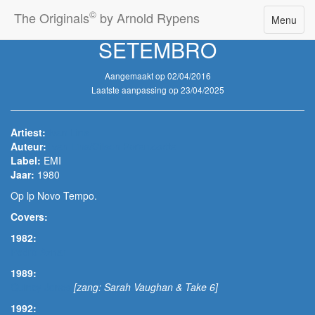
©
The Originals
by Arnold Rypens
Toggle
Menu
navigatio
SETEMBRO
Aangemaakt op 02/04/2016
Laatste aanpassing op 23/04/2025
Artiest:
Ivan Lins
Auteur:
Ivan Lins/Gilson Peranzzetta
Label:
EMI
Jaar:
1980
Op lp Novo Tempo.
Covers:
1982:
Pedro Aznar
1989:
Quincy Jones
[zang: Sarah Vaughan & Take 6]
1992: