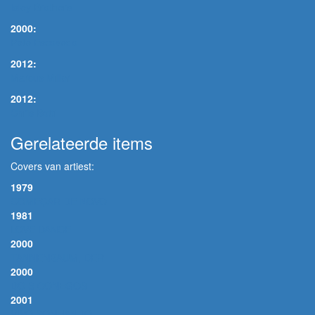
Isley Brothers
2000:
Pete Escovedo
2012:
Marcus Miller
2012:
Chris Botti
Gerelateerde items
Covers van artiest:
1979
COMEÇAR DE NOVO
1981
LOVE DANCE
2000
TANNENBAUM, DER
2000
DOIS CONEGOS
2001
VIVO SONHANDO