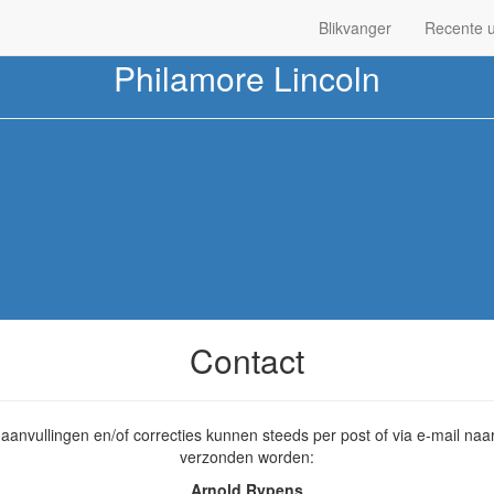
Blikvanger
Recente 
Philamore Lincoln
Contact
aanvullingen en/of correcties kunnen steeds per post of via e-mail na
verzonden worden:
Arnold Rypens