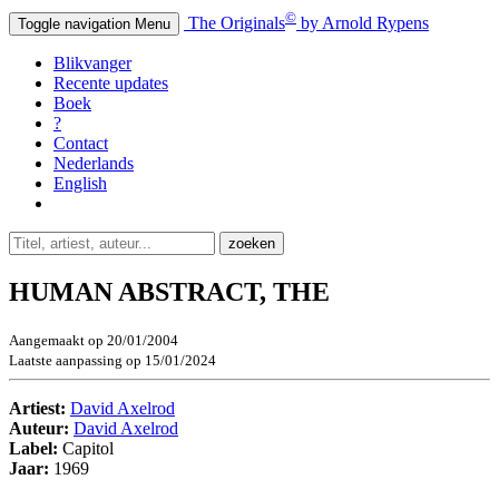
©
The Originals
by Arnold Rypens
Toggle navigation
Menu
Blikvanger
Recente updates
Boek
?
Contact
Nederlands
English
HUMAN ABSTRACT, THE
Aangemaakt op 20/01/2004
Laatste aanpassing op 15/01/2024
Artiest:
David Axelrod
Auteur:
David Axelrod
Label:
Capitol
Jaar:
1969