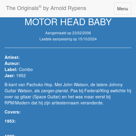
©
The Originals
by Arnold Rypens
Toggle
Menu
navigatio
MOTOR HEAD BABY
Aangemaakt op 23/02/2006
Laatste aanpassing op 15/10/2024
Artiest:
Chuck Higgins & his Mellotones
Auteur:
Johnny Watson/Mario Delagarde
Label:
Combo
Jaar:
1952
B-kant van Pachuko Hop. Met John Watson, de latere Johnny
Guitar Watson, als zanger-pianist. Pas bij Federal/King switchte hij
over op gitaar (Space Guitar) en het was maar eerst bij
RPM/Modern dat hij zijn artiestennaam veranderde.
Covers:
1953:
Young John Watson